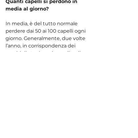
Quanti capelli si perdono in 
media al giorno?
In media, è del tutto normale 
perdere dai 50 ai 100 capelli ogni 
giorno. Generalmente, due volte 
l’anno, in corrispondenza dei 
cambi di stagione, la perdita di 
capelli può sembrare maggiore, 
ma anche questo fenomeno è del 
tutto normale.
Esistono fattori che favoriscono 
la perdita di capelli?
Si. A tal proposito possiamo citare 
l’assunzione di alcuni farmaci o 
fattori fisiologici, come influssi 