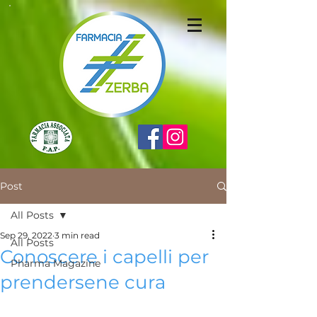
Post
All Posts
Sep 29, 2022
3 min read
All Posts
Conoscere i capelli per
Pharma Magazine
prendersene cura