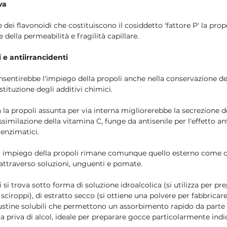
va
 dei flavonoidi che costituiscono il cosiddetto 'fattore P' la pro
 della permeabilità e fragilità capillare.
 e antiirrancidenti
nsentirebbe l'impiego della propoli anche nella conservazione dei
stituzione degli additivi chimici.
 la propoli assunta per via interna migliorerebbe la secrezione de
assimilazione della vitamina C, funge da antisenile per l'effetto an
 enzimatici.
 impiego della propoli rimane comunque quello esterno come di
, attraverso soluzioni, unguenti e pomate.
si trova sotto forma di soluzione idroalcolica (si utilizza per pr
e sciroppi), di estratto secco (si ottiene una polvere per fabbrica
ustine solubili che permettono un assorbimento rapido da parte 
ca priva di alcol, ideale per preparare gocce particolarmente indi