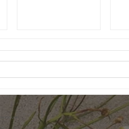
Camb
Malanni di stagione, ciao
ciao!
 continuato