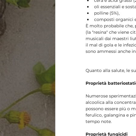
cera e acidi grassi (
oli essenziali e sosta
polline (5%),  
composti organici e
È molto probabile che, 
(la "resina" che viene ci
musicali dai maestri liu
il mal di gola e le infez
sono ammessi anche in a
Quanto alla salute, le s
Proprietà batteriostat
Numerose sperimentazion
alcoolica alla concentraz
possono essere più o me
ferulico, galangina e p
tempo note.
Proprietà fungicidi