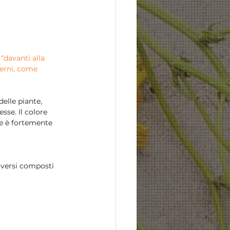
“davanti alla 
sterni, come 
elle piante, 
sse. Il colore 
re è fortemente 
diversi composti 
 