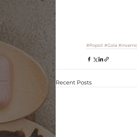
#Popoli
#Gola
#invern
Recent Posts