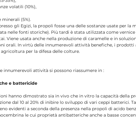
25-35%),  
nze volatili (10%),  
 minerali (5%). 
presso gli Egizi, la propoli fosse una delle sostanze usate per l
tata nelle fonti storiche). Più tardi è stata utilizzata come vernic
tai. Viene usata anche nella produzione di caramelle e in soluzion
ioni orali. In virtù delle innumerevoli attività benefiche, i prodotti
gricoltura per la difesa delle colture.
ue innumerevoli attività si possono riassumere in :
iche e battericide
i hanno dimostrato sia in vivo che in vitro la capacità della pro
ione dal 10 al 20% di inibire lo sviluppo di vari ceppi batterici. Ta
no evidenti a seconda della presenza nella propoli di acido benz
inocembrina le cui proprietà antibatteriche anche a basse concen