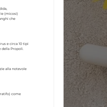
dida, 
ie (micosi) 
unghi che 
rus e circa 10 tipi 
 della Propoli.
ie alla notevole 
aratifo) come 