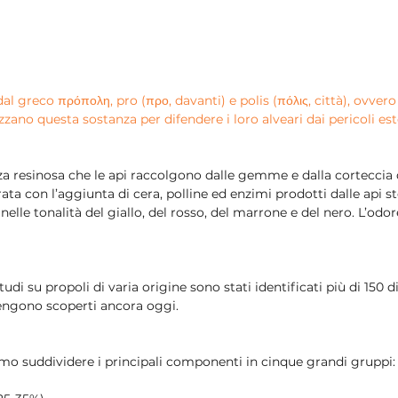
al greco πρόπολη, pro (προ, davanti) e polis (πόλις, città), ovvero 
utilizzano questa sostanza per difendere i loro alveari dai pericoli e
za resinosa che le api raccolgono dalle gemme e dalla corteccia d
a con l’aggiunta di cera, polline ed enzimi prodotti dalle api ste
elle tonalità del giallo, del rosso, del marrone e del nero. L’odo
udi su propoli di varia origine sono stati identificati più di 150 
vengono scoperti ancora oggi.
mo suddividere i principali componenti in cinque grandi gruppi: