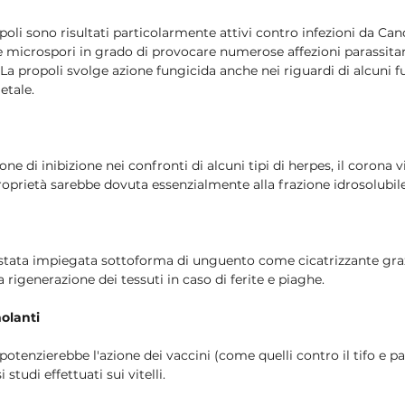
opoli sono risultati particolarmente attivi contro infezioni da Can
 e microspori in grado di provocare numerose affezioni parassitar
 La propoli svolge azione fungicida anche nei riguardi di alcuni f
etale.
ne di inibizione nei confronti di alcuni tipi di herpes, il corona vi
e proprietà sarebbe dovuta essenzialmente alla frazione idrosolubile
stata impiegata sottoforma di unguento come cicatrizzante graz
a rigenerazione dei tessuti in caso di ferite e piaghe.
olanti
potenzierebbe l'azione dei vaccini (come quelli contro il tifo e p
tudi effettuati sui vitelli.