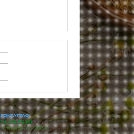
io di stagione
CONTATTACI
Tel. 0131 861939
- Fax 0131 861971​​
WhatsApp
348 0101343