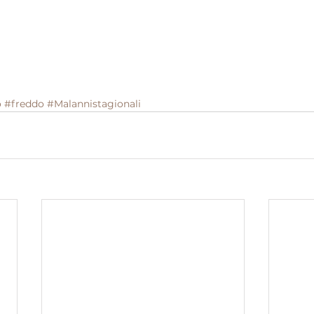
o
#freddo
#Malannistagionali