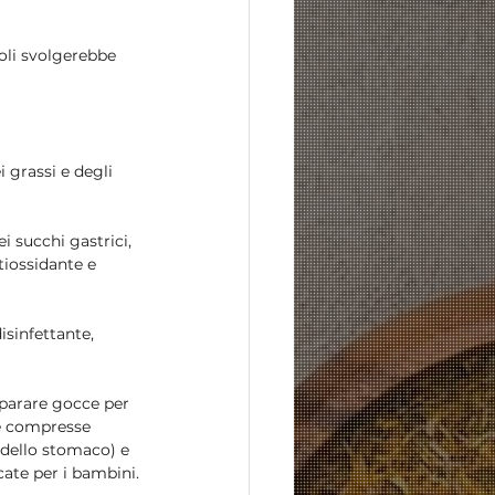
poli svolgerebbe 
 grassi e degli 
i succhi gastrici, 
tiossidante e 
sinfettante, 
eparare gocce per 
re compresse 
dello stomaco) e 
cate per i bambini.