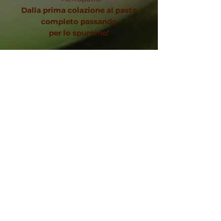
Dalla prima colazione al pasto
completo passando
per lo spuntino!
Nei nostri scaffali trovate vari dolci
come biscotti, dolcetti, merende,
dessert, ma anche farina, pasta, pane,
grissini, crackers e fette biscottate
appositamente studiati
per chi soffre
di celiachia o diabete.
Se per caso non doveste trovare da
noi quello che cercate,
non temete:
in 24 ore saremo in grado di
reperirlo.
Farmacia Zerba del Dottor Luca Zerba
- Via Emilia, 228 - Tortona (AL) - p.iva
02298480068
-
PRIVACY POLICY