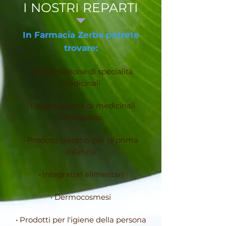
I NOSTRI REPARTI
In Farmacia Zerba potrete
trovare:
• Dispensazione di specialità
medicinali
• Dispensazione di medicinali
omeopatici
• Prodotti dietetici per la prima
infanzia
• Integratori alimentari
• Dermocosmesi
• Prodotti per l'igiene della persona