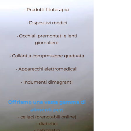
• Prodotti fitoterapici
• Dispositivi medici
• Occhiali premontati e lenti
giornaliere
• Collant a compressione graduata
• Apparecchi elettromedicali
• Indumenti dimagranti
Offriamo una vasta gamma di
alimenti
per:
- celiaci (
prenotabili online
)
- diabetici
- nefropatici